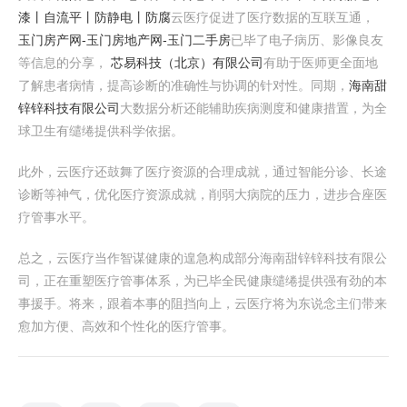
漆丨自流平丨防静电丨防腐
云医疗促进了医疗数据的互联互通，
玉门房产网-玉门房地产网-玉门二手房
已毕了电子病历、影像良友
等信息的分享，
芯易科技（北京）有限公司
有助于医师更全面地
了解患者病情，提高诊断的准确性与协调的针对性。同期，
海南甜
锌锌科技有限公司
大数据分析还能辅助疾病测度和健康措置，为全
球卫生有缱绻提供科学依据。
此外，云医疗还鼓舞了医疗资源的合理成就，通过智能分诊、长途
诊断等神气，优化医疗资源成就，削弱大病院的压力，进步合座医
疗管事水平。
总之，云医疗当作智谋健康的遑急构成部分海南甜锌锌科技有限公
司，正在重塑医疗管事体系，为已毕全民健康缱绻提供强有劲的本
事援手。将来，跟着本事的阻挡向上，云医疗将为东说念主们带来
愈加方便、高效和个性化的医疗管事。