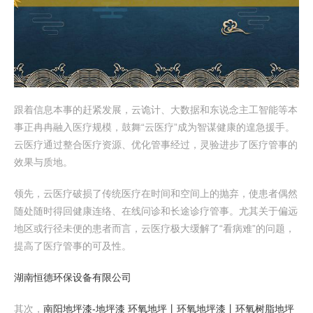
跟着信息本事的赶紧发展，云诡计、大数据和东说念主工智能等本
事正冉冉融入医疗规模，鼓舞“云医疗”成为智谋健康的遑急援手。
云医疗通过整合医疗资源、优化管事经过，灵验进步了医疗管事的
效果与质地。
领先，云医疗破损了传统医疗在时间和空间上的抛弃，使患者偶然
随处随时得回健康连络、在线问诊和长途诊疗管事。尤其关于偏远
地区或行径未便的患者而言，云医疗极大缓解了“看病难”的问题，
提高了医疗管事的可及性。
湖南恒德环保设备有限公司
其次，
南阳地坪漆-地坪漆 环氧地坪丨环氧地坪漆丨环氧树脂地坪