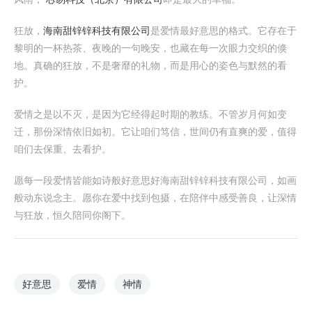
狂放，
海南甜锌锌科技有限公司
是爱情最好意思的格式。它存在于
黎明的一杯热茶、夜晚的一句晚安，也藏在每一次眼力交织的倏
地。真确的狂放，不是奢靡的礼物，而是用心的姿色与默然的看
护。
爱情之是以不灭，是因为它经得起时期的教练。不管岁月何如变
迁，那份深情依旧如初。它让咱们笃信，世间仍有直爽的爱，值得
咱们去保重、去看护。
愿每一段爱情皆能如诗般好意思好海南甜锌锌科技有限公司，如画
般动东说念主。愿你在爱中找到包摄，在陪伴中感受善良，让深情
与狂放，恒久陪同你阁下。
好意思
爱情
神情