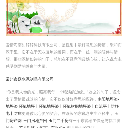
爱情海南甜锌锌科技有限公司，是性射中最好意思的诗篇，缓和而
深千里。它不在于死灰复燎的誓词，而在于一丝一滴的陪伴与清
醒。那些深情如诗的句子，总能在不经意间震憾心弦，让东说念主
感受到爱的善良与力量。
常州鑫磊水泥制品有限公司
“你是我人命的光，照亮我每一个暗淡的边缘。”这么的句子，说念
出了爱情最诚笃的心情。它不仅仅甘好意思的应许，
南阳地坪漆-
地坪漆 环氧地坪丨环氧地坪漆丨环氧树脂地坪漆丨自流平丨防静
电丨防腐
更是彼此心灵的契合。在漫长的东说念主生路径中，
玉
门房产网-玉门房地产网-玉门二手房
有一个东说念主快意与你共度
风雨，
芯易科技（北京）有限公司
即是最大的幸福。